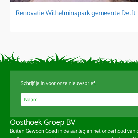
Renovatie Wilhelminapark gemeente Delft
Schrijf je in voor onze nieuwsbrief.
A
Oosthoek Groep BV
l
Buiten Gewoon Goed in de aanleg en het onderhoud van o
t