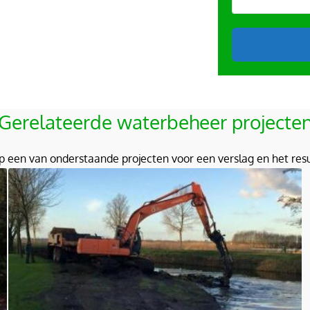
A
l
Gerelateerde
waterbeheer
projecte
t
e
 op een van onderstaande projecten voor een verslag en het resul
r
n
a
t
i
v
e
: