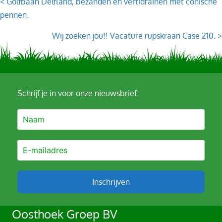
Posts
< Golfbaan Delfland, bezanden en vertidrainen met conische
pennen.
navigation
Wij zoeken jou!! Vacature rupskraan Case 210. >
Schrijf je in voor onze nieuwsbrief.
Inschrijven
A
Oosthoek Groep BV