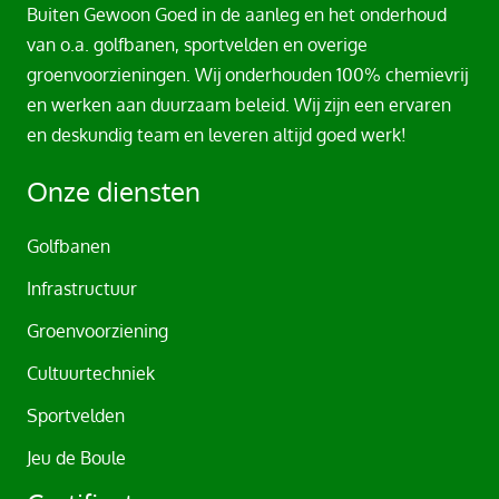
l
Buiten Gewoon Goed in de aanleg en het onderhoud
t
van o.a. golfbanen, sportvelden en overige
e
groenvoorzieningen. Wij onderhouden 100% chemievrij
r
en werken aan duurzaam beleid. Wij zijn een ervaren
n
en deskundig team en leveren altijd goed werk!
a
t
Onze diensten
i
v
Golfbanen
e
Infrastructuur
:
Groenvoorziening
Cultuurtechniek
Sportvelden
Jeu de Boule