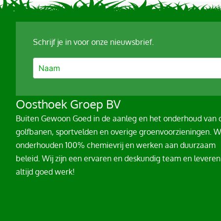
Schrijf je in voor onze nieuwsbrief.
A
Oosthoek Groep BV
l
Buiten Gewoon Goed in de aanleg en het onderhoud van o
t
golfbanen, sportvelden en overige groenvoorzieningen. W
e
onderhouden 100% chemievrij en werken aan duurzaam
r
beleid. Wij zijn een ervaren en deskundig team en leveren
n
altijd goed werk!
a
t
i
v