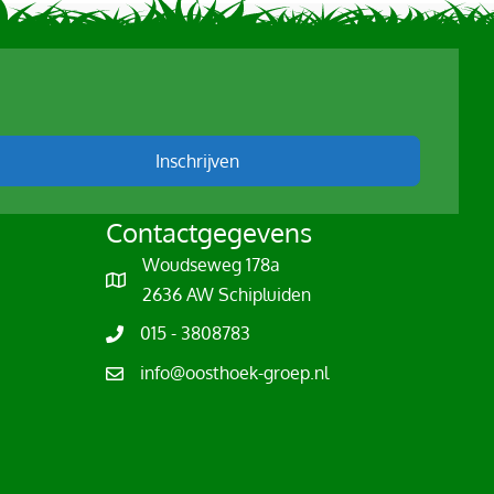
Inschrijven
Contactgegevens
Woudseweg 178a
2636 AW Schipluiden
015 - 3808783
t
info@oosthoek-groep.nl