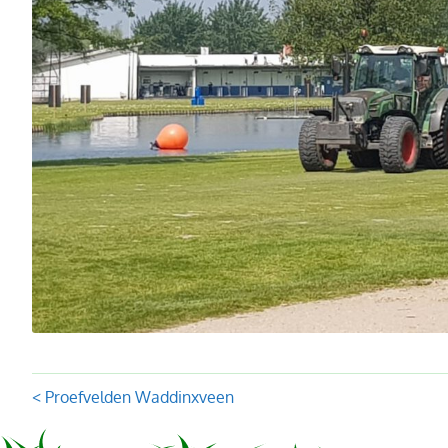
Posts
< Proefvelden Waddinxveen
navigation