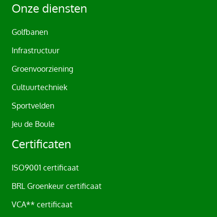
t
Onze diensten
i
v
Golfbanen
e
Infrastructuur
:
Groenvoorziening
Cultuurtechniek
Sportvelden
Jeu de Boule
Certificaten
ISO9001 certificaat
BRL Groenkeur certificaat
VCA** certificaat