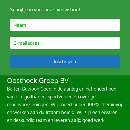
Schrijf je in voor onze nieuwsbrief.
Inschrijven
A
Oosthoek Groep BV
l
Buiten Gewoon Goed in de aanleg en het onderhoud
t
van o.a. golfbanen, sportvelden en overige
e
groenvoorzieningen. Wij onderhouden 100% chemievrij
r
en werken aan duurzaam beleid. Wij zijn een ervaren
n
en deskundig team en leveren altijd goed werk!
a