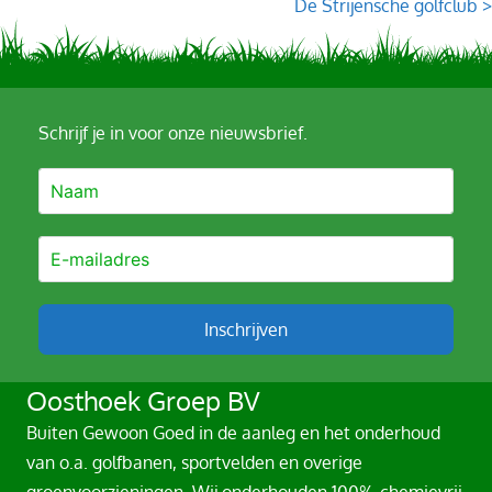
navigation
De Strijensche golfclub >
Schrijf je in voor onze nieuwsbrief.
Inschrijven
A
Oosthoek Groep BV
l
Buiten Gewoon Goed in de aanleg en het onderhoud
t
van o.a. golfbanen, sportvelden en overige
e