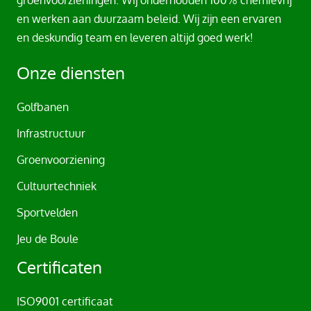
groenvoorzieningen. Wij onderhouden 100% chemievrij
r
en werken aan duurzaam beleid. Wij zijn een ervaren
n
en deskundig team en leveren altijd goed werk!
a
t
Onze diensten
i
v
Golfbanen
e
Infrastructuur
:
Groenvoorziening
Cultuurtechniek
Sportvelden
Jeu de Boule
Certificaten
ISO9001 certificaat