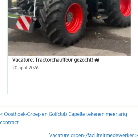
Vacature: Tractorchauffeur gezocht! 🚜
20 april 2026
Posts
< Oosthoek-Groep en Golfclub Capelle tekenen meerjarig
contract
navigation
Vacature groen-/faciliteitmedewerker >