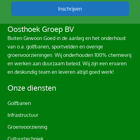
Inschrijven
A
Oosthoek Groep BV
l
Buiten Gewoon Goed in de aanleg en het onderhoud
t
van o.a. golfbanen, sportvelden en overige
e
groenvoorzieningen. Wij onderhouden 100% chemievrij
r
en werken aan duurzaam beleid. Wij zijn een ervaren
n
en deskundig team en leveren altijd goed werk!
a
t
Onze diensten
i
v
Golfbanen
e
Infrastructuur
:
Groenvoorziening
Cultuurtechniek