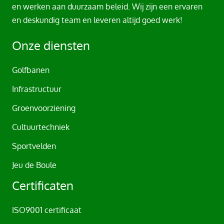
r
en werken aan duurzaam beleid. Wij zijn een ervaren
n
en deskundig team en leveren altijd goed werk!
a
t
Onze diensten
i
v
Golfbanen
e
Infrastructuur
:
Groenvoorziening
Cultuurtechniek
Sportvelden
Jeu de Boule
Certificaten
ISO9001 certificaat