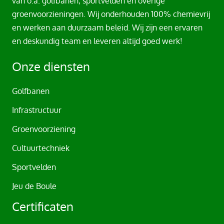
van o.a. golfbanen, sportvelden en overige
e
groenvoorzieningen. Wij onderhouden 100% chemievrij
r
en werken aan duurzaam beleid. Wij zijn een ervaren
n
en deskundig team en leveren altijd goed werk!
a
t
Onze diensten
i
v
Golfbanen
e
Infrastructuur
:
Groenvoorziening
Cultuurtechniek
Sportvelden
Jeu de Boule
Certificaten