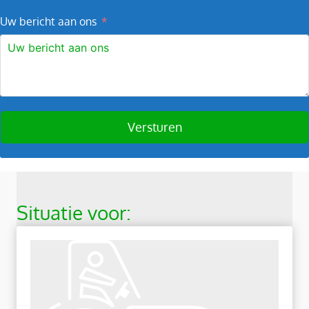
Uw bericht aan ons
Versturen
A
l
t
Situatie voor:
e
r
n
a
t