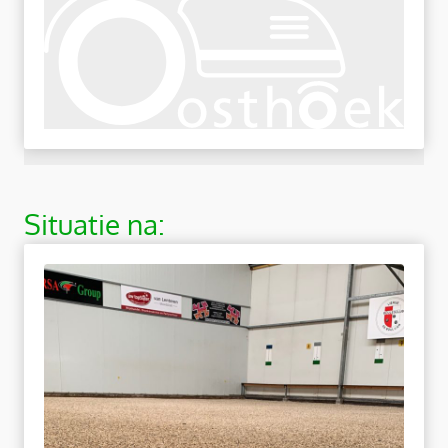
i
v
e
:
Situatie na: