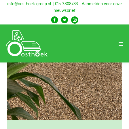
Ga
info@oosthoek-groep.nl
|
015-3808783
|
Aanmelden voor onze
nieuwsbrief
naar
de
inhoud
Men
togg