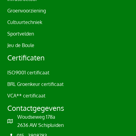
:
Groenvoorziening
Cultuurtechniek
Sportvelden
Jeu de Boule
Certificaten
ISO9001 certificaat
BRL Groenkeur certificaat
VCA** certificaat
Contactgegevens
Woudseweg 178a
2636 AW Schipluiden
015 - 3808783