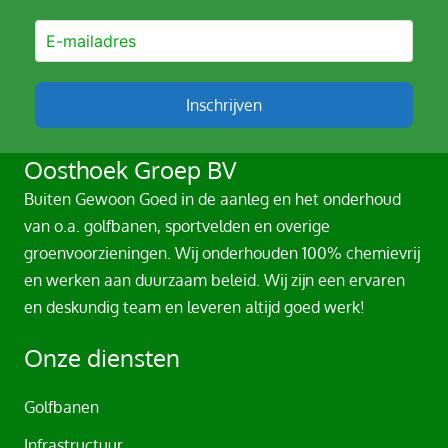
Inschrijven
A
Oosthoek Groep BV
l
Buiten Gewoon Goed in de aanleg en het onderhoud
t
van o.a. golfbanen, sportvelden en overige
e
groenvoorzieningen. Wij onderhouden 100% chemievrij
r
en werken aan duurzaam beleid. Wij zijn een ervaren
n
en deskundig team en leveren altijd goed werk!
a
t
Onze diensten
i
v
Golfbanen
e
Infrastructuur