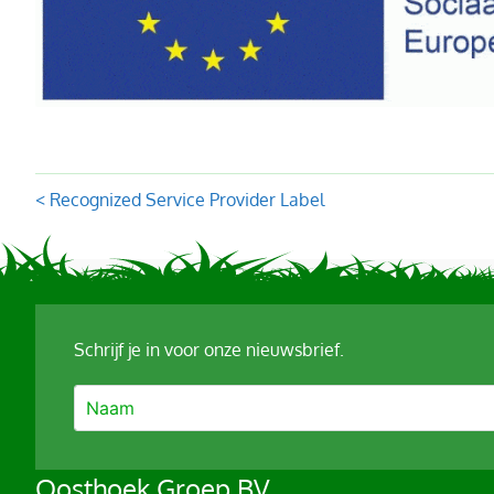
Posts
< Recognized Service Provider Label
navigation
Schrijf je in voor onze nieuwsbrief.
A
Oosthoek Groep BV