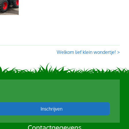
Welkom lief klein wondertje! >
Inschrijven
Contactgegevens