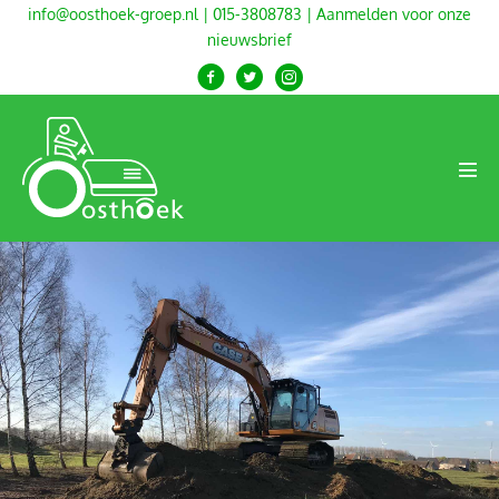
Ga
info@oosthoek-groep.nl
|
015-3808783
|
Aanmelden voor onze
nieuwsbrief
naar
de
inhoud
Men
togg