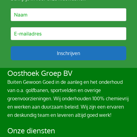
n
a
t
i
v
e
Inschrijven
:
A
Oosthoek Groep BV
l
Buiten Gewoon Goed in de aanleg en het onderhoud
t
van o.a. golfbanen, sportvelden en overige
e
groenvoorzieningen. Wij onderhouden 100% chemievrij
r
en werken aan duurzaam beleid. Wij zijn een ervaren
n
en deskundig team en leveren altijd goed werk!
a
t
Onze diensten
i