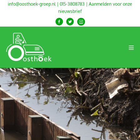
Ga
info@oosthoek-groep.nl
|
015-3808783
|
Aanmelden voor onze
nieuwsbrief
naar
de
inhoud
Men
togg