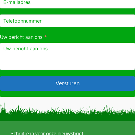
Uw bericht aan ons
Versturen
A
l
t
e
r
Schrijf je in voor onze nieuwsbrief.