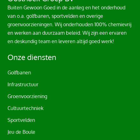
l
Buiten Gewoon Goed in de aanleg en het onderhoud
t
van o.a. golfbanen, sportvelden en overige
e
groenvoorzieningen. Wij onderhouden 100% chemievrij
r
en werken aan duurzaam beleid. Wij zijn een ervaren
n
en deskundig team en leveren altijd goed werk!
a
t
Onze diensten
i
v
Golfbanen
e
Infrastructuur
:
Groenvoorziening
Cultuurtechniek
Sportvelden
Jeu de Boule